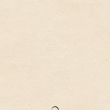
屋
お湯処
お食事
画廊
アクセス
料