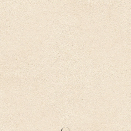
屋
お湯処
お食事
画廊
アクセス
料